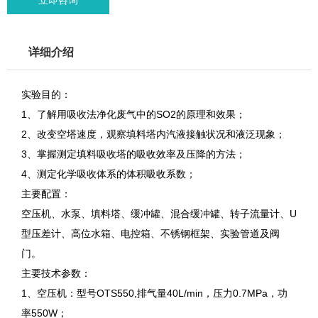
详细介绍
实验目的：
1、了解用吸收法净化废气中的SO2的原理和效果；
2、改变空塔速度，观察填料塔内汽液接触状况和液泛现象；
3、掌握测定填料吸收塔的吸收效率及压降的方法；
4、测定化学吸收体系的体积吸收系数；
主要配置：
空压机、水泵、填料塔、缓冲罐、混合缓冲罐、转子流量计、U
型压差计、高位水箱、电控箱、不锈钢框架、实验管道及阀
门。
主要技术参数：
1、空压机：型号OTS550,排气量40L/min，压力0.7MPa，功
率550W；